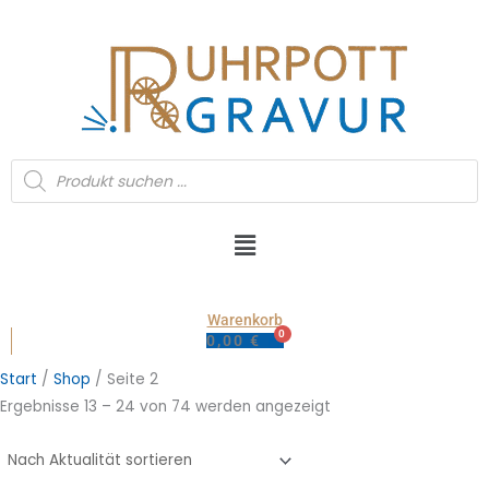
Zum
Inhalt
springen
Products
search
Main
Menu
Warenkorb
0,00
€
Nach
Start
/
Shop
/ Seite 2
Aktualität
Ergebnisse 13 – 24 von 74 werden angezeigt
sortiert