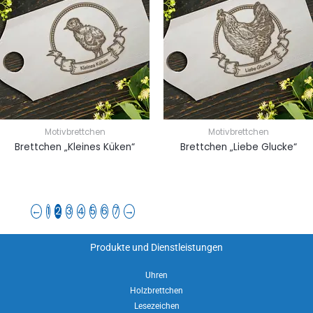
Motivbrettchen
Motivbrettchen
Brettchen „Kleines Küken“
Brettchen „Liebe Glucke“
←
1
2
3
4
5
6
7
→
Produkte und Dienstleistungen
Uhren
Holzbrettchen
Lesezeichen