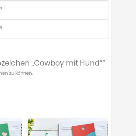
is
is
esezeichen „Cowboy mit Hund““
chen zu können.