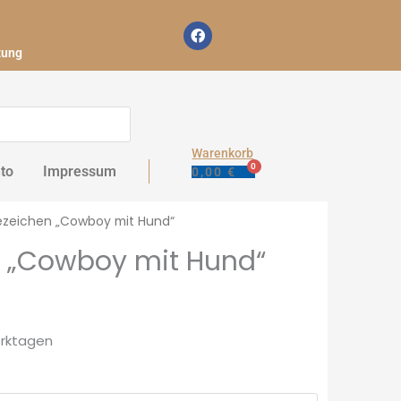
F
a
c
zung
e
b
o
o
k
Warenkorb
to
Impressum
0,00
€
ezeichen „Cowboy mit Hund“
n „Cowboy mit Hund“
erktagen