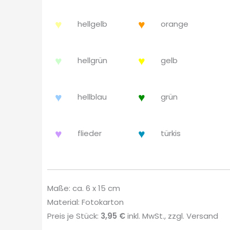
♥
♥
hellgelb
orange
♥
♥
hellgrün
gelb
♥
♥
hellblau
grün
♥
♥
flieder
türkis
Maße: ca. 6 x 15 cm
Material: Fotokarton
Preis je Stück:
3,95 €
inkl. MwSt., zzgl. Versand